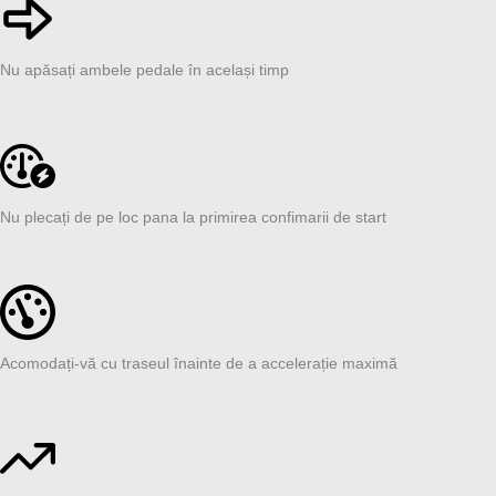
Nu apăsați ambele pedale în același timp
Nu plecați de pe loc pana la primirea confimarii de start
Acomodați-vă cu traseul înainte de a accelerație maximă