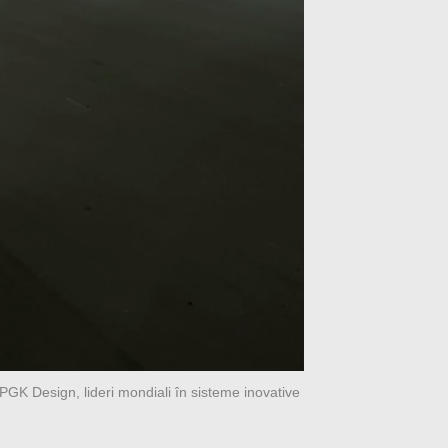
 PGK Design, lideri mondiali în sisteme inovative