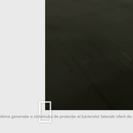
tima generație a sistemului de protecție al barierelor laterale oferit de