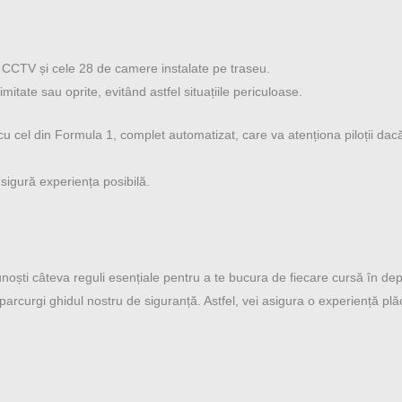
l CCTV și cele 28 de camere instalate pe traseu.
limitate sau oprite, evitând astfel situațiile periculoase.
r cu cel din Formula 1, complet automatizat, care va atenționa piloții d
igură experiența posibilă.
noști câteva reguli esențiale pentru a te bucura de fiecare cursă în dep
curgi ghidul nostru de siguranță. Astfel, vei asigura o experiență plăcută