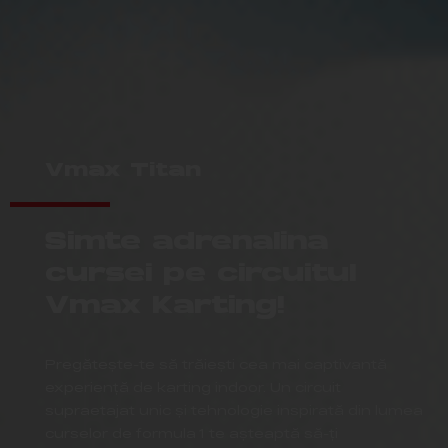
Vmax Titan
Simte adrenalina
cursei pe circuitul
Vmax Karting!
Pregătește-te să trăiești cea mai captivantă
experiență de karting indoor. Un circuit
supraetajat unic și tehnologie inspirată din lumea
curselor de formula 1 te așteaptă să-ți