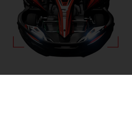
04
Pedale Ajustabile
Pedale ajustabile pentru a se potrivi perfect cu
preferințele individuale și confortul tau.
05
Centura de siguranta in 3 puncte
Asigură protecție maximă și o poziție corecta în
tipul pilotării.
06
Putere Inegalabila
Sodi RSX2 se distinge prin puterea remarcabilă,