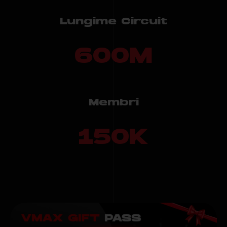
Lungime Circuit
600
M
Membri
150
K