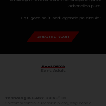
adrenalina pură.
Ești gata sa îți scrii legenda pe circuit?
DIRECTII CIRCUIT
Sodi RSX2
Kart Adult
®
Tehnologia EASY DRIVE
01
Confort și control superior în pilotaj, asigurând o