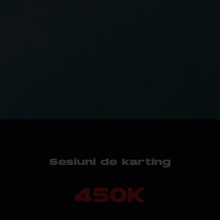
Sesiuni de karting
450
K