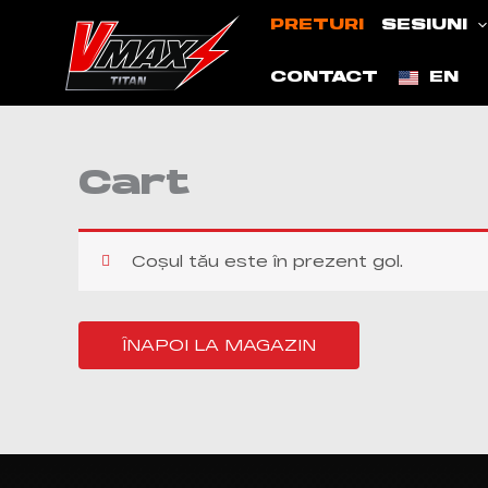
Skip
PRETURI
SESIUNI
to
content
CONTACT
EN
Cart
Coșul tău este în prezent gol.
ÎNAPOI LA MAGAZIN