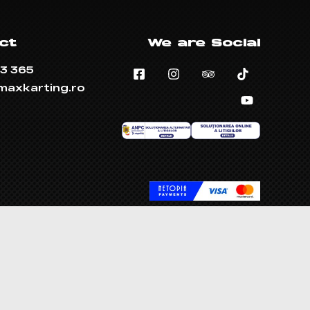
ct
We are Social
3 365
maxkarting.ro