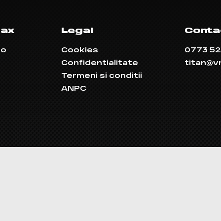
max
Legal
Conta
po
Cookies
0773 52
Confidentialitate
titan@v
Termeni si conditii
ANPC