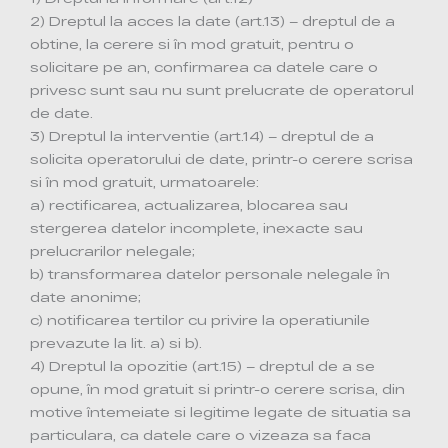
2) Dreptul la acces la date (art.13) – dreptul de a
obtine, la cerere si în mod gratuit, pentru o
solicitare pe an, confirmarea ca datele care o
privesc sunt sau nu sunt prelucrate de operatorul
de date.
3) Dreptul la interventie (art.14) – dreptul de a
solicita operatorului de date, printr-o cerere scrisa
si în mod gratuit, urmatoarele:
a) rectificarea, actualizarea, blocarea sau
stergerea datelor incomplete, inexacte sau
prelucrarilor nelegale;
b) transformarea datelor personale nelegale în
date anonime;
c) notificarea tertilor cu privire la operatiunile
prevazute la lit. a) si b).
4) Dreptul la opozitie (art.15) – dreptul de a se
opune, în mod gratuit si printr-o cerere scrisa, din
motive întemeiate si legitime legate de situatia sa
particulara, ca datele care o vizeaza sa faca