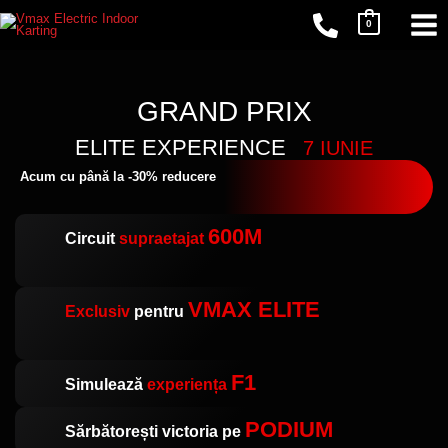
Skip
0
to
content
GRAND PRIX
ELITE EXPERIENCE
7 IUNIE
Acum cu până la -30% reducere
600M
Circuit
supraetajat
VMAX ELITE
Exclusiv
pentru
F1
Simulează
experiența
PODIUM
Sărbătorești victoria pe