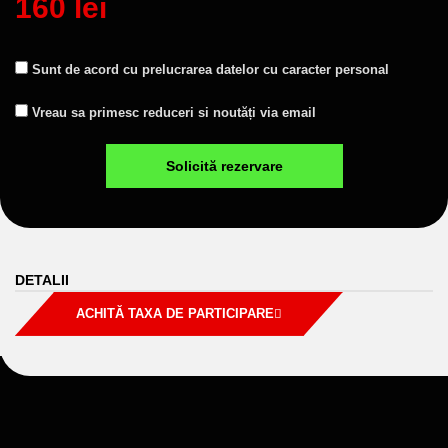
160 lei
s
m
c
e
r
G
Sunt de acord cu prelucrarea datelor cu caracter personal
i
d
u
M
Vreau sa primesc reduceri si noutăți via email
p
l
a
r
a
r
Solicită rezervare
k
e
t
i
n
DETALII
g
ACHITĂ TAXA DE PARTICIPARE