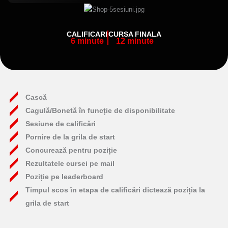
CALIFICARI
CURSA FINALA
6 minute
12 minute
Cască
Cagulă/Bonetă în funcție de disponibilitate
Sesiune de calificări
Pornire de la grila de start
Concurează pentru poziție
Rezultatele cursei pe mail
Poziție pe leaderboard
Timpul scos în etapa de calificări dictează poziția la
grila de start